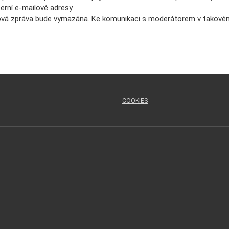
erní e-mailové adresy.
lová zpráva bude vymazána. Ke komunikaci s moderátorem v takovém
COOKIES