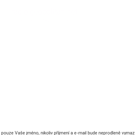
Přejít k
radio.geopolitan.net
hlavnímu
obsahu
Zprávy pro ty, co chtějí vědět více
pouze Vaše jméno, nikoliv příjmení a e-mail bude neprodleně vymaz