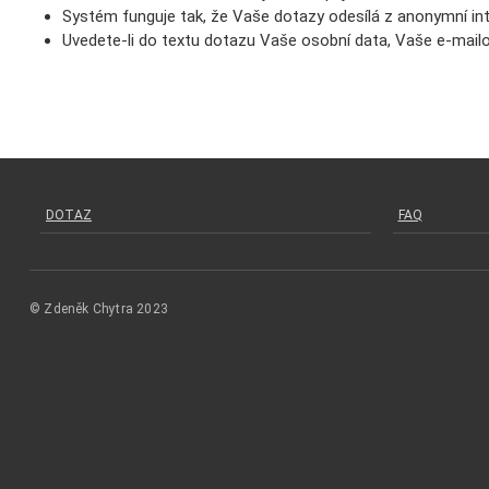
Systém funguje tak, že Vaše dotazy odesílá z anonymní int
Uvedete-li do textu dotazu Vaše osobní data, Vaše e-mai
DOTAZ
FAQ
© Zdeněk Chytra 2023